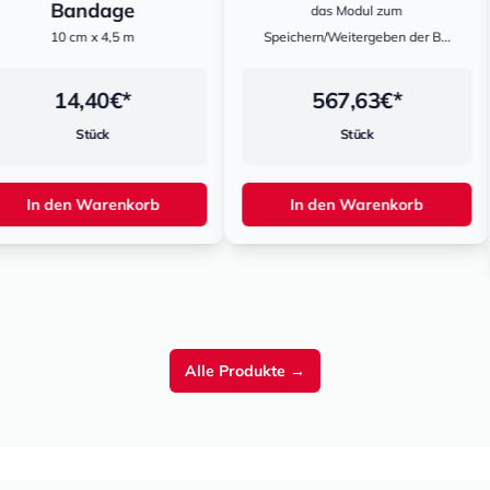
ge
m
das Modul zum
,5 m
Speichern/Weitergeben der B...
Starter S
Test
€*
567,63
€*
1
Stück
enkorb
In den Warenkorb
In de
Alle Produkte
→