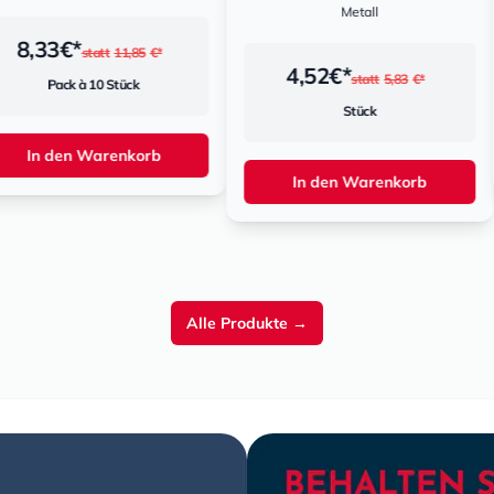
Metall
5,95
€
11,85
€*
4,52
€*
statt
5,83
€*
Stück
Stück
enkorb
In de
In den Warenkorb
Alle Produkte
→