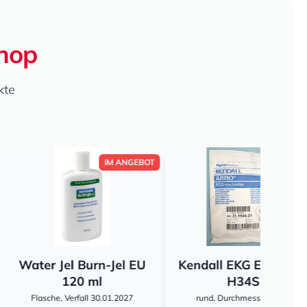
Shop
kte
IM ANGEBOT
IM ANGEBOT
l Burn-Jel EU
Kendall EKG Elektroden
20 ml
H34SG
Einm
erfall 30.01.2027
rund, Durchmesser 45 mm,