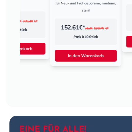
für Neu- und Frühgeborene, medium,
steril
8,33
€*
statt
40
€*
Pack à 10 
152,61
€*
statt
190,76
€*
Pack à 10 Stück
In den War
rb
In den Warenkorb