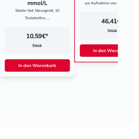
mol/L
Ultra
zur Aufnahme von 19 Ampullen
hestomed
et: Messgerät, 10
in
streifen, ...
46,41
€*
Stück
0,59
€*
Stück
In den Warenkorb
I
n Warenkorb