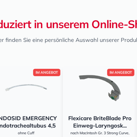
uziert in unserem Online-
er finden Sie eine persönliche Auswahl unserer Produ
IM ANGEBOT
IM ANGEBOT
MERGENCY
Flexicare BriteBlade Pro
Water Je
tubus 4,5
Einweg-Laryngosk...
1
ff
nach MacIntosh Gr. 3 Strong Curve,
Flasche, V