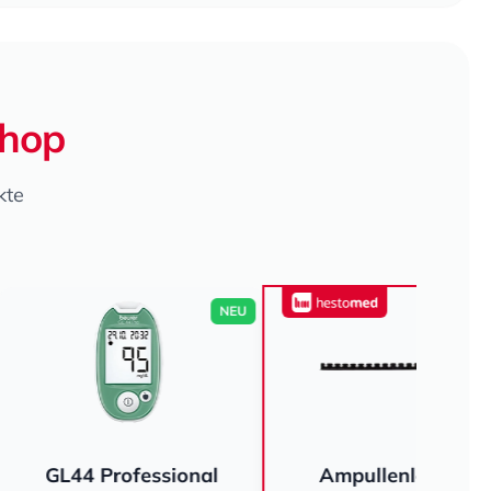
Shop
kte
NEU
NEU
rofessional
Ampullenleisten