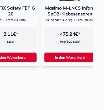
Safety FEP G
Masimo M-LNCS Infant
Corp
20
SpO2-Klebesensoren
Pro 
,1 mm x 33 mm
Kleinkinder, 3-20 kg, 46 cm, latexfrei
für Cor
,11
€*
475,94
€*
Stück
Pack à 20 Stück
n Warenkorb
In den Warenkorb
I