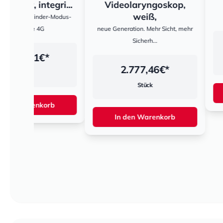
gri...
Videolaryngoskop,
Banda
weiß,
-Modus-
10 cm x 4
neue Generation. Mehr Sicht, mehr
Sicherh...
14,40
Stück
2.777,46
€*
Stück
In den War
rb
In den Warenkorb