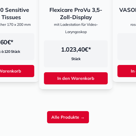
Sensitive
Flexicare ProVu 3,5-
VASOFIX 
ssues
Zoll-Display
 170 x 200 mm
mit Ladestation für Video-
rosa, 1
Laryngoskop
€*
2
1.023,40
€*
0 Stück
Stück
enkorb
In de
In den Warenkorb
Alle Produkte
→