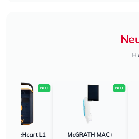
Neu
Hi
NEU
NEU
rt L1
McGRATH MAC+
Hartmann 