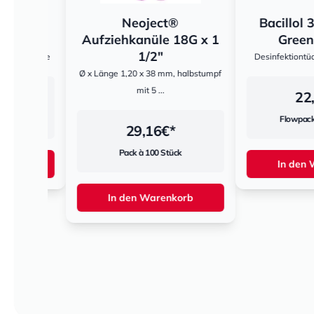
sor
Neoject®
Bacillol 30 
klein
Aufziehkanüle 18G x 1
Green Ti
1/2"
wachsene
Desinfektiontücher
Ø x Länge 1,20 x 38 mm, halbstumpf
mit 5 ...
22,60
Flowpack à 12
29,16
€*
Pack à 100 Stück
rb
In den War
In den Warenkorb