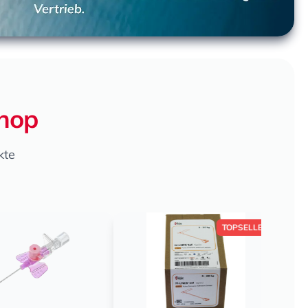
Shop
kte
TOPSELLER