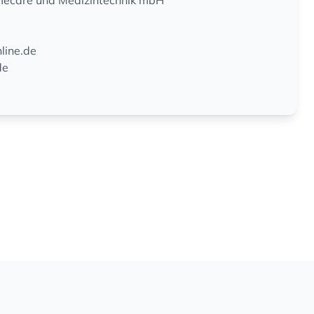
mecare und Medizintechnik mbH
line.de
de