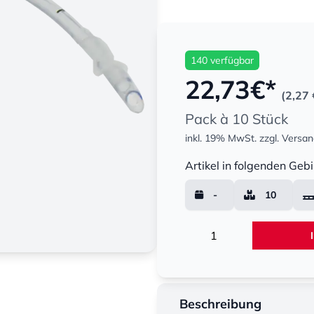
140 verfügbar
22,73
€*
(2,27 
Pack à 10 Stück
inkl. 19% MwSt.
zzgl. Versa
Menge
Artikel in folgenden Gebi
-
10
Menge
Beschreibung