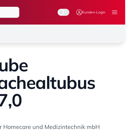
System Mode
Dark Mode
Light Mode
Kunden-Login
Menü ö
ube
achealtubus
7,0
ür Homecare und Medizintechnik mbH