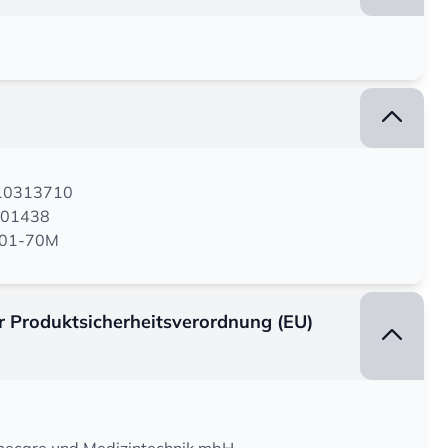
110313710
801438
ET01-70M
er Produktsicherheitsverordnung (EU)