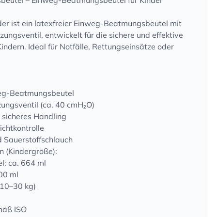
eutel – Einweg-Beatmungsbeutel für Kinder
er ist ein latexfreier Einweg-Beatmungsbeutel mit
ungsventil, entwickelt für die sichere und effektive
dern. Ideal für Notfälle, Rettungseinsätze oder
weg-Beatmungsbeutel
zungsventil (ca. 40 cmH₂O)
 sicheres Handling
chtkontrolle
d Sauerstoffschlauch
n (Kindergröße):
: ca. 664 ml
00 ml
(10–30 kg)
mäß ISO