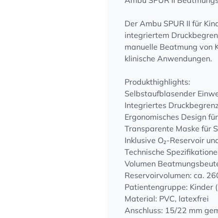
Ambu SPUR II Beatmungsb
Der Ambu SPUR II für Kind
integriertem Druckbegrenz
manuelle Beatmung von Kin
klinische Anwendungen.
Produkthighlights:
Selbstaufblasender Ein
Integriertes Druckbegren
Ergonomisches Design für
Transparente Maske für Si
Inklusive O₂-Reservoir un
Technische Spezifikatione
Volumen Beatmungsbeutel
Reservoirvolumen: ca. 26
Patientengruppe: Kinder 
Material: PVC, latexfrei
Anschluss: 15/22 mm ge