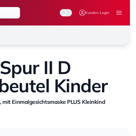
System Mode
Dark Mode
Light Mode
Kunden-Login
Menü ö
pur II D
beutel Kinder
, mit Einmalgesichtsmaske PLUS Kleinkind