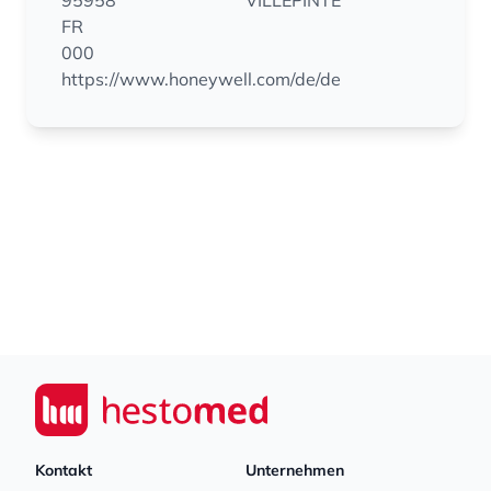
95958
VILLEPINTE
FR
000
https://www.honeywell.com/de/de
Footer
Seiwert GmbH
Kontakt
Unternehmen