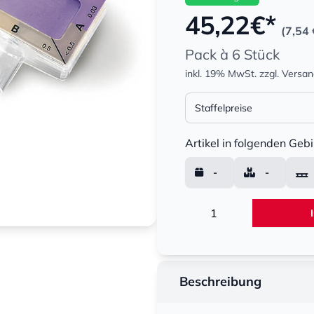
45,22
€*
(7,54 
Pack à 6 Stück
inkl. 19% MwSt.
zzgl. Versa
Staffelpreise
Menge
Artikel in folgenden Gebi
-
-
Menge
Beschreibung