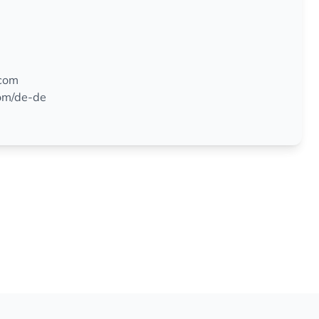
com
om/de-de