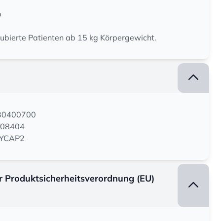
p
tubierte Patienten ab 15 kg Körpergewicht.
130400700
108404
ASYCAP2
er Produktsicherheitsverordnung (EU)