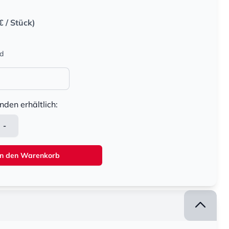
€
/ Stück)
nd
nden erhältlich:
-
In den Warenkorb