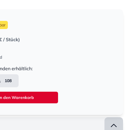
bar
€
/ Stück)
nd
nden erhältlich:
108
In den Warenkorb