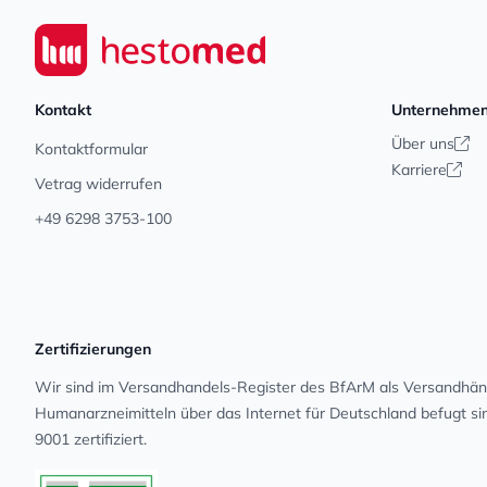
Footer
Seiwert GmbH
Kontakt
Unternehme
Über uns
Kontaktformular
Karriere
Vetrag widerrufen
+49 6298 3753-100
Zertifizierungen
Wir sind im Versandhandels-Register des BfArM als Versandhänd
Human­arz­nei­mit­teln über das Internet für Deutschland befugt s
9001 zertifiziert.