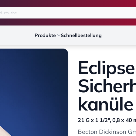
Produkte
Schnellbestellung
Eclipse
Sicherh
kanüle
21 G x 1 1/2", 0,8 x 40
Becton Dickinson 