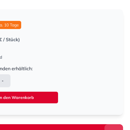
ca. 10 Tage
€
/ Stück)
nd
nden erhältlich:
-
In den Warenkorb