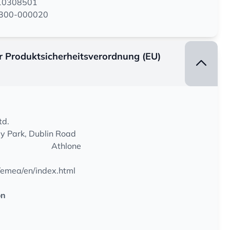
110308501
05300-000020
er Produktsicherheitsverordnung (EU)
td.
y Park, Dublin Road
Athlone
/emea/en/index.html
on