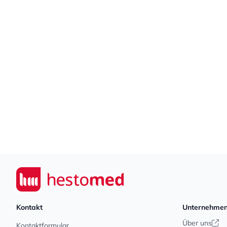
Footer
Seiwert GmbH
Kontakt
Unternehme
Über uns
Kontaktformular