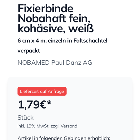
Fixierbinde
Nobahaft fein,
kohäsive, weiß
6 cm x 4 m, einzeln in Faltschachtel
verpackt
NOBAMED Paul Danz AG
Lieferzeit auf Anfrage
1,79
€*
Stück
inkl. 19% MwSt.
zzgl. Versand
Menge
Artikel in folgenden Gebinden erhältlich: