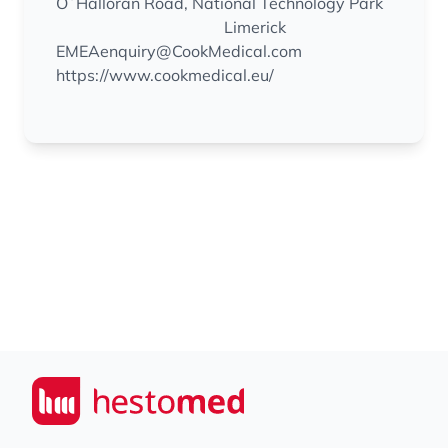
O´Halloran Road, National Technology Park
Limerick
EMEAenquiry@CookMedical.com
https://www.cookmedical.eu/
Footer
Seiwert GmbH