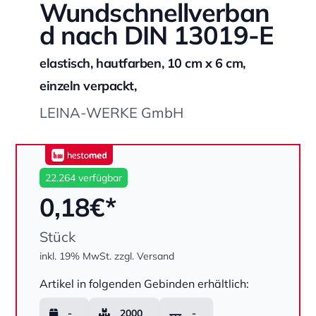
Wundschnellverban
d nach DIN 13019-E
elastisch, hautfarben, 10 cm x 6 cm,
einzeln verpackt,
LEINA-WERKE GmbH
hestomed
22.264 verfügbar
0,18
€*
Stück
inkl. 19% MwSt.
zzgl. Versand
Menge
Artikel in folgenden Gebinden erhältlich:
-
2000
-