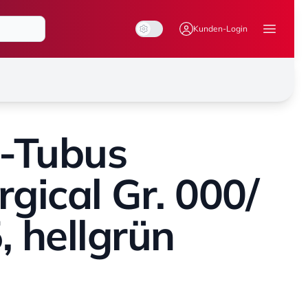
System Mode
Dark Mode
Light Mode
Kunden-Login
Menü ö
-Tubus
rgical Gr. 000/
, hellgrün