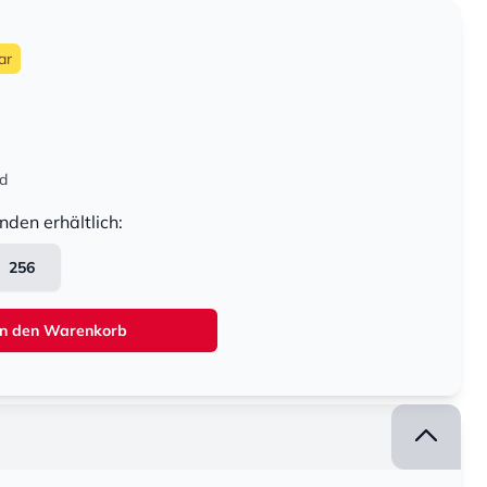
ar
nd
nden erhältlich:
256
In den Warenkorb