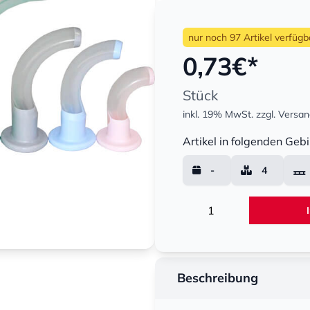
nur noch 97 Artikel verfügb
0,73
€*
Stück
inkl. 19% MwSt.
zzgl. Versa
Menge
Artikel in folgenden Gebi
-
4
Menge
Beschreibung