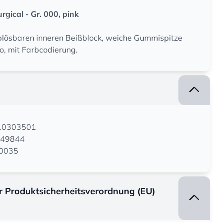
gical - Gr. 000, pink
ablösbaren inneren Beißblock, weiche Gummispitze
o, mit Farbcodierung.
110303501
049844
00035
er Produktsicherheitsverordnung (EU)