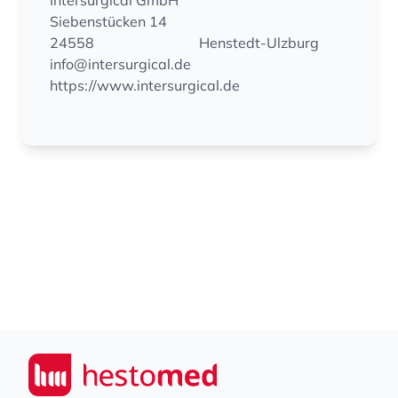
Intersurgical GmbH
Siebenstücken 14
24558
Henstedt-Ulzburg
info@intersurgical.de
https://www.intersurgical.de
Footer
Seiwert GmbH