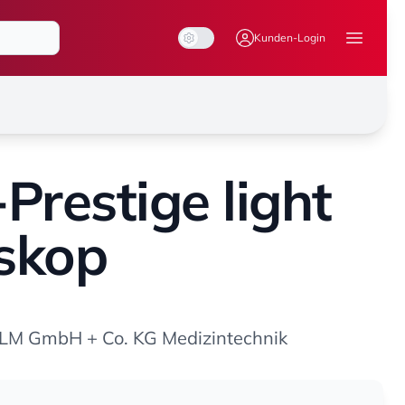
System Mode
Dark Mode
Light Mode
Kunden-Login
Menü ö
Prestige light
skop
M GmbH + Co. KG Medizintechnik