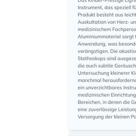
Das Kinder-Prestige Light
Instrument, das speziell 
Produkt besteht aus leich
Auskultation von Herz- u
medizinischem Fachperson
Aluminiummaterial sorgt
Anwendung, was besonders
verängstigen. Die akustis
Stethoskops sind ausgezei
die auch subtile Geräusch
Untersuchung kleinerer Ki
manchmal herausfordernd 
ein unverzichtbares Instr
medizinischen Einrichtung
Bereichen, in denen die G
eine zuverlässige Leistun
Versorgung der kleinen Pa