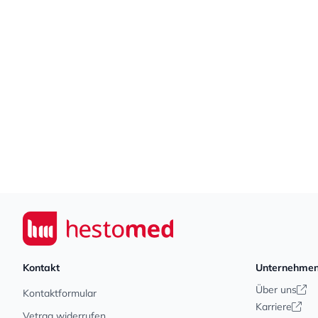
Footer
Seiwert GmbH
Kontakt
Unternehme
Über uns
Kontaktformular
Karriere
Vetrag widerrufen