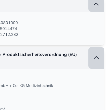
130801000
55014474
.22712.232
er Produktsicherheitsverordnung (EU)
H + Co. KG Medizintechnik
om/