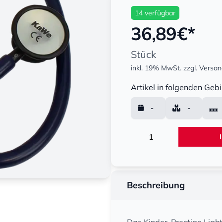
14 verfügbar
36,89
€*
Stück
inkl. 19% MwSt.
zzgl. Versa
Menge
Artikel in folgenden Gebi
-
-
Menge
Beschreibung