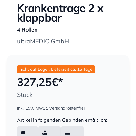
Krankentrage 2 x
klappbar
4 Rollen
ultraMEDIC GmbH
nicht auf Lager, Lieferzeit ca. 16 Tage
327,25
€*
Stück
inkl. 19% MwSt.
Versandkostenfrei
Menge
Artikel in folgenden Gebinden erhältlich:
-
-
-