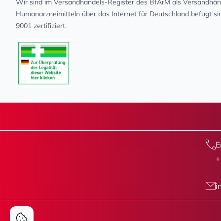
Wir sind im Versandhandels-Register des BfArM als Versandhänd
Human­arz­nei­mit­teln über das Internet für Deutschland befugt s
9001 zertifiziert.
E
+
i