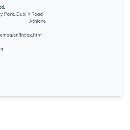
td.
y Park, Dublin Road
Athlone
/emea/en/index.html
on