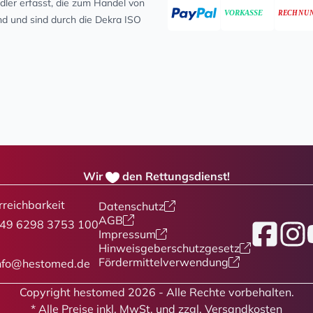
ler erfasst, die zum Handel von
ind und sind durch die Dekra ISO
Wir
den Rettungsdienst!
rreichbarkeit
Datenschutz
AGB
49 6298 3753 100
Facebook
Insta
Y
Impressum
Hinweisgeberschutzgesetz
Fördermittelverwendung
nfo@hestomed.de
Copyright hestomed 2026 - Alle Rechte vorbehalten.
* Alle Preise
inkl. MwSt. und zzgl. Versandkosten