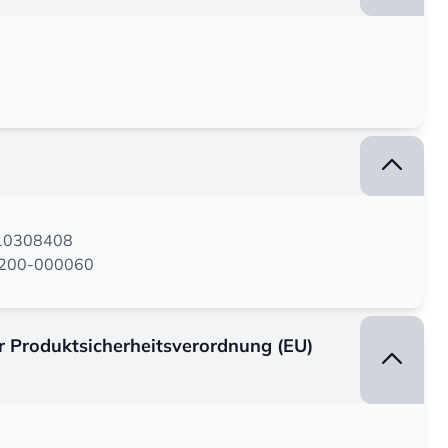
110308408
05200-000060
er Produktsicherheitsverordnung (EU)