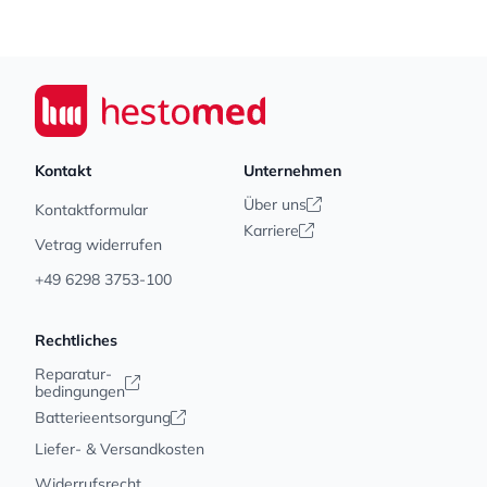
Footer
Seiwert GmbH
Kontakt
Unternehmen
Über uns
Kontaktformular
Karriere
Vetrag widerrufen
+49 6298 3753-100
Rechtliches
Reparatur-
bedingungen
Batterieentsorgung
Liefer- & Versandkosten
Widerrufsrecht