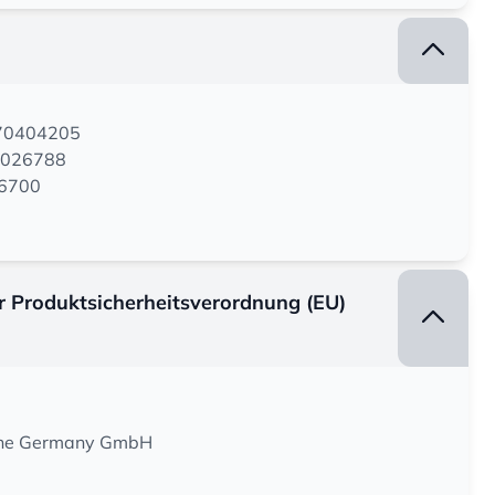
170404205
9026788
56700
er Produktsicherheitsverordnung (EU)
iene Germany GmbH