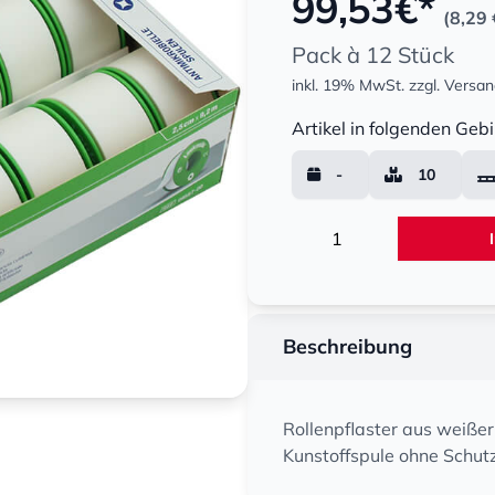
99,53
€*
(8,29 
Pack à 12 Stück
inkl. 19% MwSt.
zzgl. Versa
Menge
Artikel in folgenden Gebi
-
10
Menge
Beschreibung
Rollenpflaster aus weißer
Kunstoffspule ohne Schut