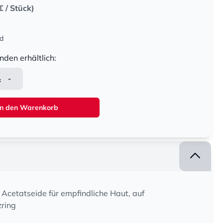
€
/ Stück)
nd
nden erhältlich:
-
In den Warenkorb
 Acetatseide für empfindliche Haut, auf
zring