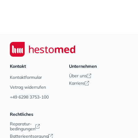
Footer
Seiwert GmbH
Kontakt
Unternehmen
Über uns
Kontaktformular
Karriere
Vetrag widerrufen
+49 6298 3753-100
Rechtliches
Reparatur-
bedingungen
Batterieentsorgung