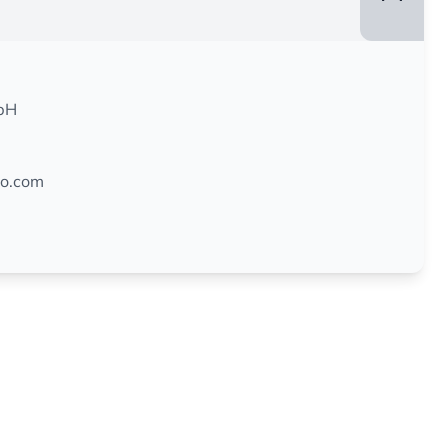
bH
mo.com