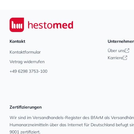
Footer
Seiwert GmbH
Kontakt
Unternehme
Über uns
Kontaktformular
Karriere
Vetrag widerrufen
+49 6298 3753-100
Zertifizierungen
Wir sind im Versandhandels-Register des BfArM als Versandhänd
Human­arz­nei­mit­teln über das Internet für Deutschland befugt s
9001 zertifiziert.