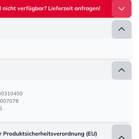
 nicht verfügbar? Lieferzeit anfragen!
130310400
7007078
5
er Produktsicherheitsverordnung (EU)