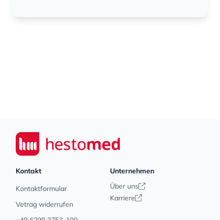
Footer
Seiwert GmbH
Kontakt
Unternehmen
Über uns
Kontaktformular
Karriere
Vetrag widerrufen
+49 6298 3753-100