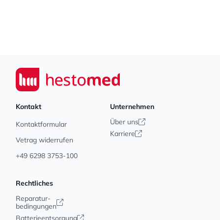
Footer
Seiwert GmbH
Kontakt
Unternehmen
Über uns
Kontaktformular
Karriere
Vetrag widerrufen
+49 6298 3753-100
Rechtliches
Reparatur-
bedingungen
Batterieentsorgung