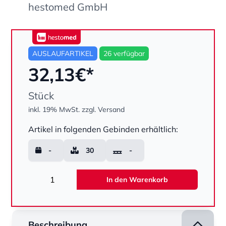
hestomed GmbH
hestomed
AUSLAUFARTIKEL
26 verfügbar
32,13
€*
Stück
inkl. 19% MwSt.
zzgl. Versand
Menge
Artikel in folgenden Gebinden erhältlich:
-
30
-
Menge
In den Warenkorb
Beschreibung