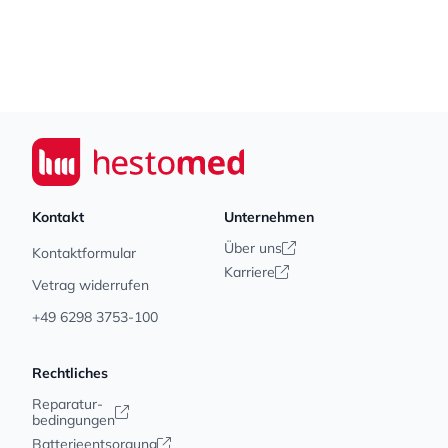
Footer
Seiwert GmbH
Kontakt
Unternehmen
Über uns
Kontaktformular
Karriere
Vetrag widerrufen
+49 6298 3753-100
Rechtliches
Reparatur-
bedingungen
Batterieentsorgung