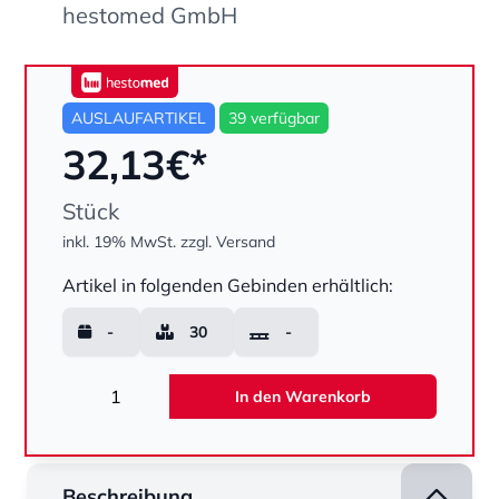
hestomed GmbH
hestomed
AUSLAUFARTIKEL
39 verfügbar
32,13
€*
Stück
inkl. 19% MwSt.
zzgl. Versand
Menge
Artikel in folgenden Gebinden erhältlich:
-
30
-
Menge
In den Warenkorb
Beschreibung