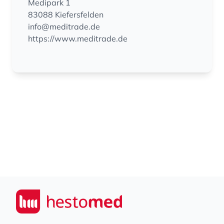
Medipark 1
83088 Kiefersfelden
info@meditrade.de
https://www.meditrade.de
Footer
Seiwert GmbH