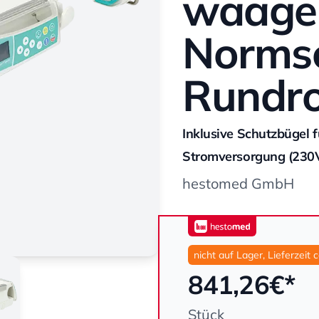
waage
Normsc
Rundr
Inklusive Schutzbügel 
Stromversorgung (230
hestomed GmbH
hestomed
nicht auf Lager, Lieferzeit 
841,26
€*
Stück