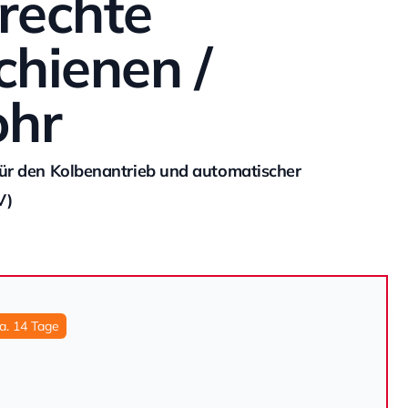
rechte
hienen /
ohr
für den Kolbenantrieb und automatischer
V)
ca. 14 Tage