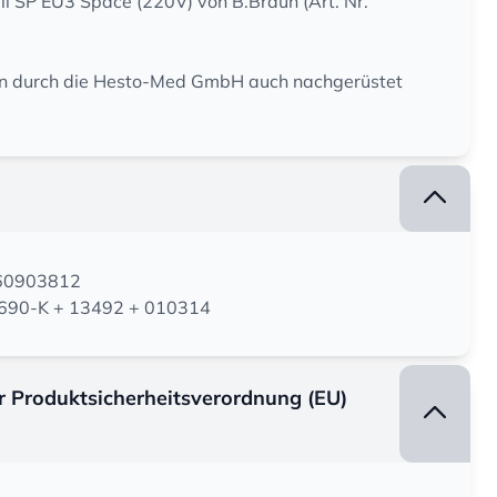
eil SP EU3 Space (220V) von B.Braun (Art. Nr.
n durch die Hesto-Med GmbH auch nachgerüstet
160903812
09690-K + 13492 + 010314
er Produktsicherheitsverordnung (EU)