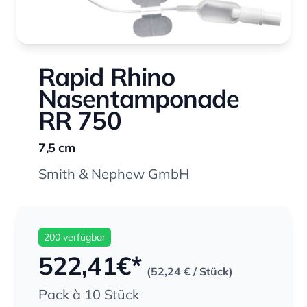
Rapid Rhino
Nasentamponade
RR 750
7,5 cm
Smith & Nephew GmbH
200 verfügbar
522,41
€*
(52,24 €
/ Stück)
Pack à 10 Stück