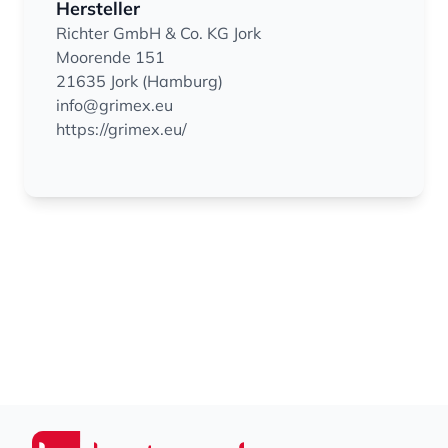
Hersteller
Richter GmbH & Co. KG Jork
Moorende 151
21635 Jork (Hamburg)
info@grimex.eu
https://grimex.eu/
Footer
Seiwert GmbH