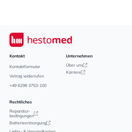
Footer
Seiwert GmbH
Kontakt
Unternehmen
Über uns
Kontaktformular
Karriere
Vetrag widerrufen
+49 6298 3753-100
Rechtliches
Reparatur-
bedingungen
Batterieentsorgung
Liefer- & Versandkosten