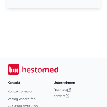
Footer
Seiwert GmbH
Kontakt
Unternehmen
Über uns
Kontaktformular
Karriere
Vetrag widerrufen
+49 6298 3753-100