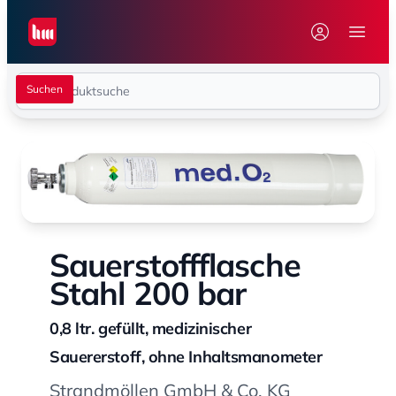
Seiwert GmbH
Menü 
Sauerstoffflasche
Stahl 200 bar
0,8 ltr. gefüllt, medizinischer
Sauererstoff, ohne Inhaltsmanometer
Strandmöllen GmbH & Co. KG