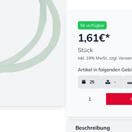
56 verfügbar
1,61
€*
Stück
inkl. 19% MwSt.
zzgl. Versa
Menge
Artikel in folgenden Gebi
25
-
Menge
Beschreibung