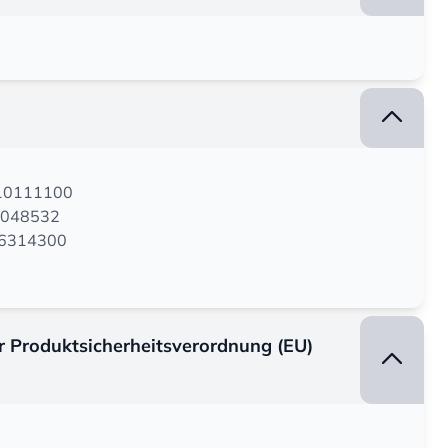
110111100
2048532
706314300
er Produktsicherheitsverordnung (EU)