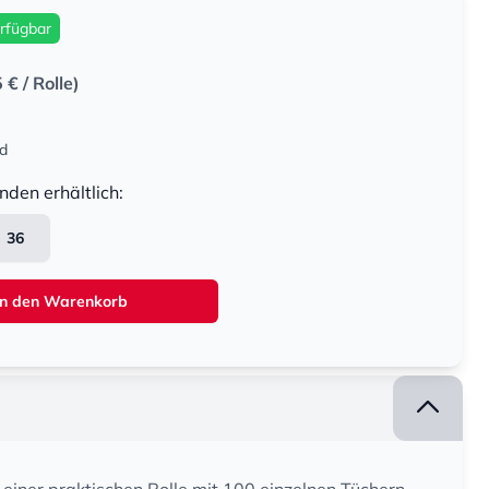
rfügbar
5 €
/ Rolle)
nd
nden erhältlich:
36
In den Warenkorb