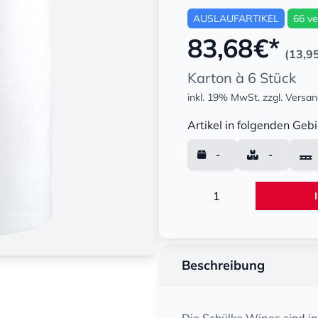
AUSLAUFARTIKEL
66 ve
83,68
€*
(13,9
Karton à 6 Stück
inkl. 19% MwSt.
zzgl. Versa
Menge
Artikel in folgenden Gebi
-
-
Menge
Beschreibung