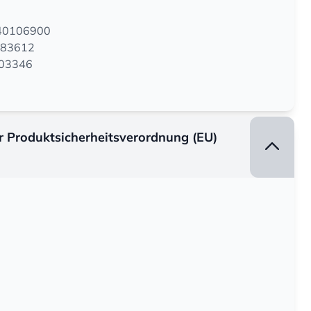
140106900
983612
0003346
er Produktsicherheitsverordnung (EU)