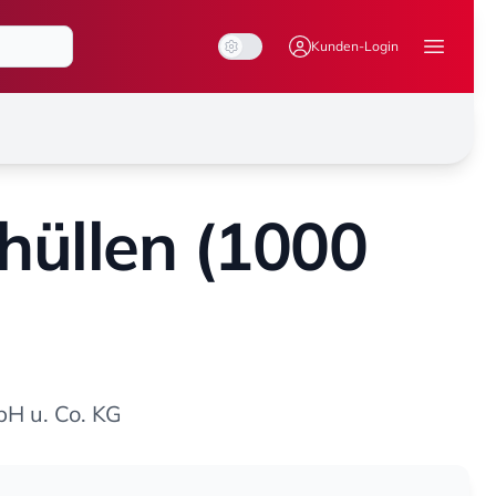
System Mode
Dark Mode
Light Mode
Kunden-Login
Menü ö
hüllen (1000
 u. Co. KG