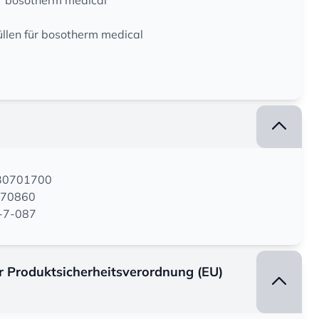
ür bosotherm medical
llen für bosotherm medical
130701700
070860
0-7-087
er Produktsicherheitsverordnung (EU)