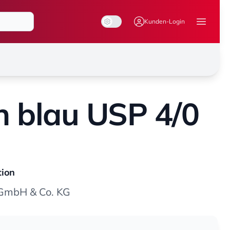
System Mode
Dark Mode
Light Mode
Kunden-Login
Menü ö
n blau USP 4/0
ion
mbH & Co. KG