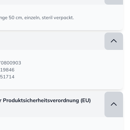
ge 50 cm, einzeln, steril verpackt.
170800903
119846
O151714
er Produktsicherheitsverordnung (EU)