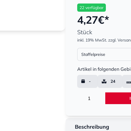
22 verfügbar
4,27
€*
Stück
inkl. 19% MwSt.
zzgl. Versa
Staffelpreise
Menge
Artikel in folgenden Gebi
-
24
Menge
Beschreibung