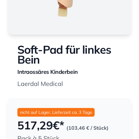
Soft-Pad für linkes
Bein
Intraossäres Kinderbein
Laerdal Medical
nicht auf Lager, Lieferzeit ca. 3 Tage
517,29
€*
(103,46 €
/ Stück)
Pack à 5 Stück