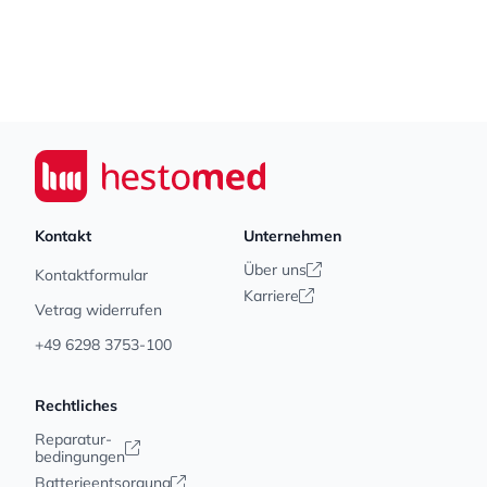
Footer
Seiwert GmbH
Kontakt
Unternehmen
Über uns
Kontaktformular
Karriere
Vetrag widerrufen
+49 6298 3753-100
Rechtliches
Reparatur-
bedingungen
Batterieentsorgung