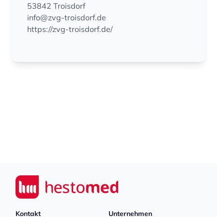
53842 Troisdorf
info@zvg-troisdorf.de
https://zvg-troisdorf.de/
Footer
Seiwert GmbH
Kontakt
Unternehmen