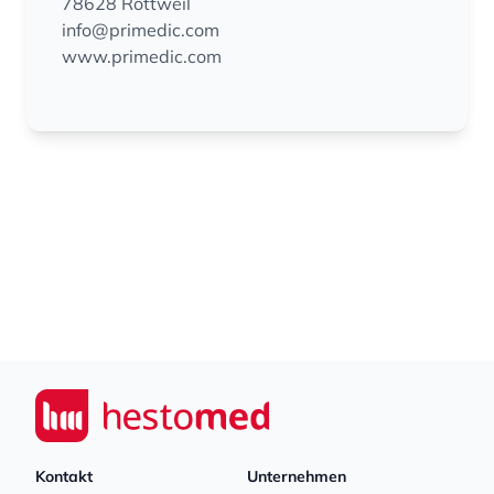
78628 Rottweil
info@primedic.com
www.primedic.com
Footer
Seiwert GmbH
Kontakt
Unternehmen