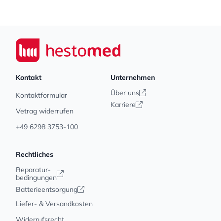
Footer
Seiwert GmbH
Kontakt
Unternehmen
Über uns
Kontaktformular
Karriere
Vetrag widerrufen
+49 6298 3753-100
Rechtliches
Reparatur-
bedingungen
Batterieentsorgung
Liefer- & Versandkosten
Widerrufsrecht