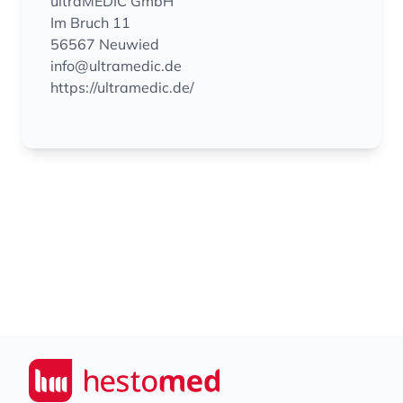
ultraMEDIC GmbH
Im Bruch 11
56567 Neuwied
info@ultramedic.de
https://ultramedic.de/
Footer
Seiwert GmbH