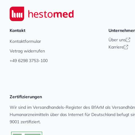
Footer
Seiwert GmbH
Kontakt
Unternehme
Über uns
Kontaktformular
Karriere
Vetrag widerrufen
+49 6298 3753-100
Zertifizierungen
Wir sind im Versandhandels-Register des BfArM als Versandhänd
Human­arz­nei­mit­teln über das Internet für Deutschland befugt s
9001 zertifiziert.