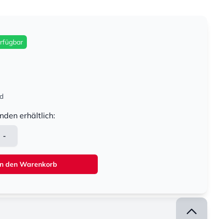
rfügbar
nd
nden erhältlich:
-
In den Warenkorb