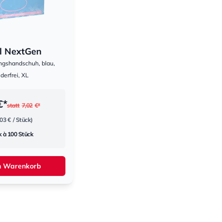
il NextGen
ngshandschuh, blau,
derfrei, XL
€*
statt
7,02
€*
,03 €
/ Stück)
 à 100 Stück
n Warenkorb