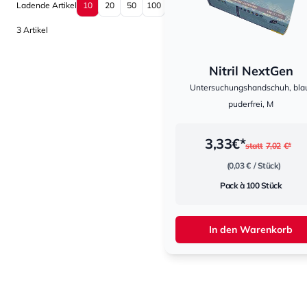
Sortierung
Sortierung
Ladende Artikel
10
20
50
100
3 Artikel
Nitril NextGen
Untersuchungshandschuh, bla
puderfrei, M
3,33
€*
statt
7,02
€*
(0,03 €
/ Stück)
Pack à 100 Stück
In den Warenkorb