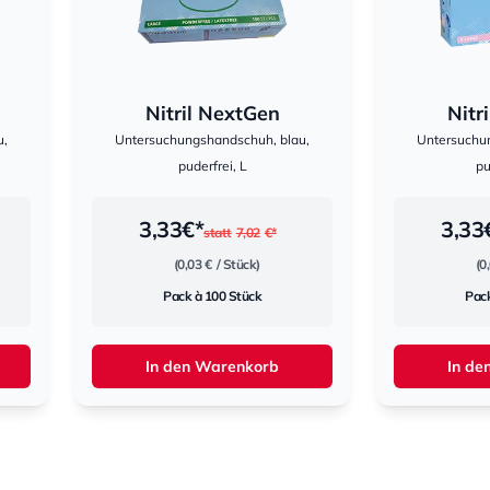
Nitril NextGen
Nitr
u,
Untersuchungshandschuh, blau,
Untersuchu
puderfrei, L
pu
3,33
€*
3,33
statt
7,02
€*
(0,03 €
/ Stück)
(0
Pack à 100 Stück
Pack
In den Warenkorb
In de