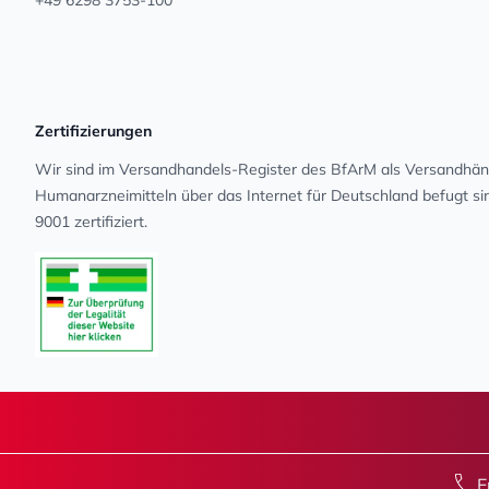
+49 6298 3753-100
Zertifizierungen
Wir sind im Versandhandels-Register des BfArM als Versandhänd
Human­arz­nei­mit­teln über das Internet für Deutschland befugt s
9001 zertifiziert.
E