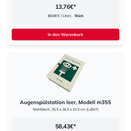
13,76
€*
(68,80 €
/ Liter)
Stück
In den Warenkorb
Augenspülstation leer, Modell m355
Stahlblech, 35,5 x 26,5 x 10,5 cm (LxBxT)
58,43
€*