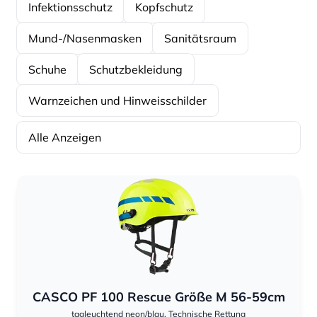
Infektionsschutz
Kopfschutz
Mund-/Nasenmasken
Sanitätsraum
Schuhe
Schutzbekleidung
Warnzeichen und Hinweisschilder
Alle Anzeigen
Sortierung
Sortierung
CASCO PF 100 Rescue Größe M 56-59cm
tagleuchtend neon/blau, Technische Rettung