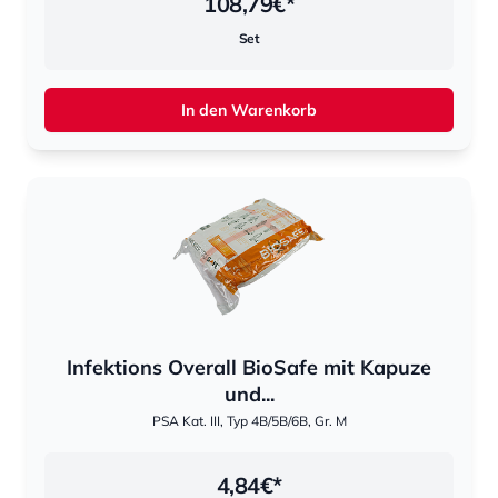
108,79
€*
Set
In den Warenkorb
Infektions Overall BioSafe mit Kapuze
und...
PSA Kat. III, Typ 4B/5B/6B, Gr. M
4,84
€*