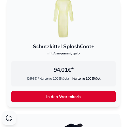
Schutzkittel SplashCoat+
mit Armgummi, gelb
94,01
€*
(0,94 €
/ Karton à 100 Stück)
Karton à 100 Stück
In den Warenkorb