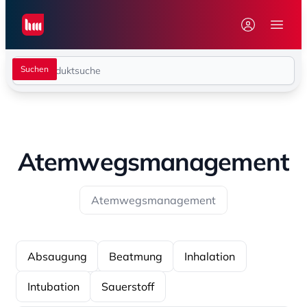
Seiwert GmbH
Menü 
Atemwegsmanagement
Atemwegsmanagement
Absaugung
Beatmung
Inhalation
Intubation
Sauerstoff