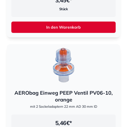
3,45
€*
Stück
In den Warenkorb
AERObag Einweg PEEP Ventil PV06-10,
orange
mit 2 Sockeladaptern 22 mm AD 30 mm ID
5,46
€*