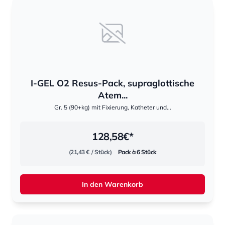
I-GEL O2 Resus-Pack, supraglottische
Atem...
Gr. 5 (90+kg) mit Fixierung, Katheter und...
128,58
€*
(21,43 €
/ Stück)
Pack à 6 Stück
In den Warenkorb