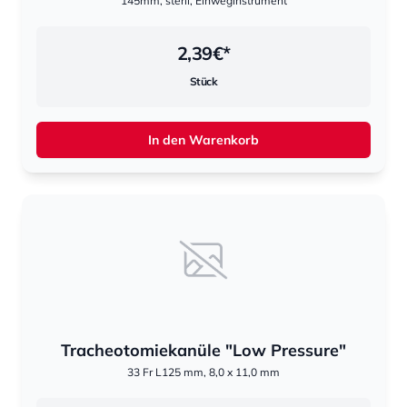
145mm, steril, Einweginstrument
2,39
€*
Stück
In den Warenkorb
Tracheotomiekanüle "Low Pressure"
33 Fr L125 mm, 8,0 x 11,0 mm