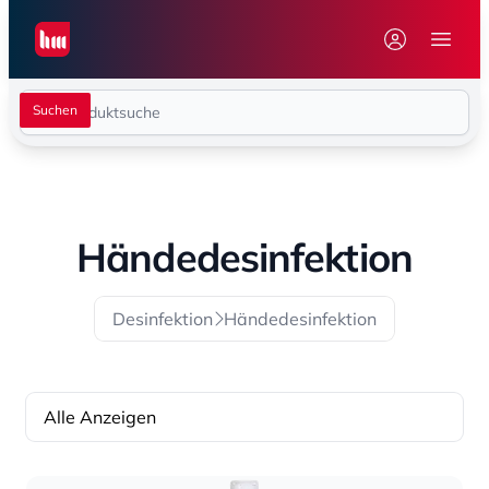
Seiwert GmbH
Menü 
Händedesinfektion
Desinfektion
Händedesinfektion
Alle Anzeigen
Sortierung
Sortierung