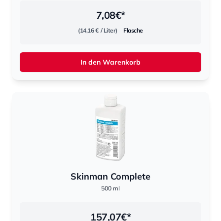
7,08
€*
(14,16 €
/ Liter)
Flasche
In den Warenkorb
Skinman Complete
500 ml
157,07
€*