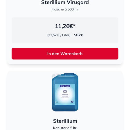
Sterillium Virugard
Flasche à 500 ml
11,26
€*
(22,52 €
/ Liter)
Stück
In den Warenkorb
Sterillium
Kanister à 5 ltr.