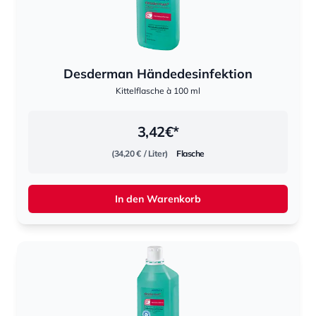
Desderman Händedesinfektion
Kittelflasche à 100 ml
3,42
€*
(34,20 €
/ Liter)
Flasche
In den Warenkorb