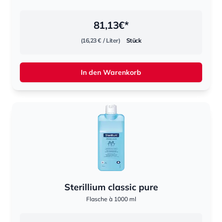
81,13
€*
(16,23 €
/ Liter)
Stück
In den Warenkorb
Sterillium classic pure
Flasche à 1000 ml