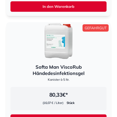
In den Warenkorb
GEFAHRGUT
Softa Man ViscoRub
Händedesinfektionsgel
Kanister à 5 ltr.
80,33
€*
(16,07 €
/ Liter)
Stück