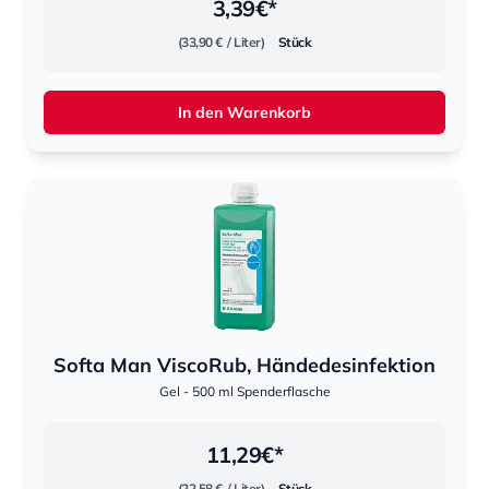
3,39
€*
(33,90 €
/ Liter)
Stück
In den Warenkorb
Softa Man ViscoRub, Händedesinfektion
Gel - 500 ml Spenderflasche
11,29
€*
(22,58 €
/ Liter)
Stück