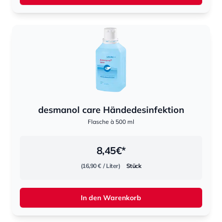
desmanol care Händedesinfektion
Flasche à 500 ml
8,45
€*
(16,90 €
/ Liter)
Stück
In den Warenkorb