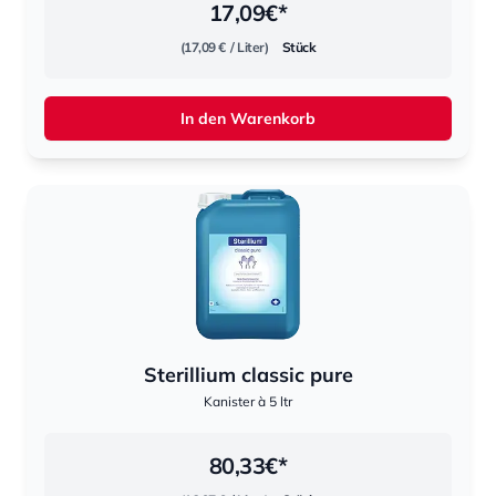
17,09
€*
(17,09 €
/ Liter)
Stück
In den Warenkorb
Sterillium classic pure
Kanister à 5 ltr
80,33
€*