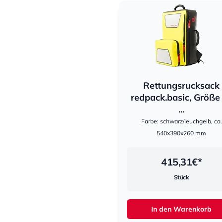
Rettungsrucksack
hestomed
redpack.basic, Größe
...
Farbe: schwarz/leuchgelb, ca.
540x390x260 mm
415,31
€*
Stück
In den Warenkorb