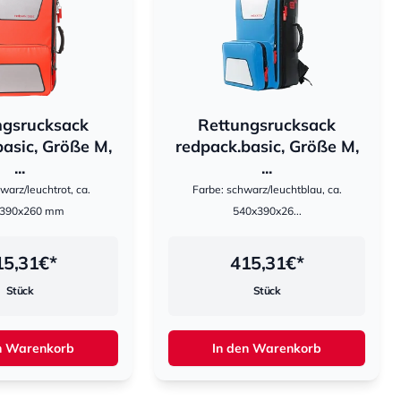
ngsrucksack
Rettungsrucksack
hestomed
asic, Größe M,
redpack.basic, Größe M,
...
...
warz/leuchtrot, ca.
Farbe: schwarz/leuchtblau, ca.
x390x260 mm
540x390x26...
15,31
€*
415,31
€*
Stück
Stück
n Warenkorb
In den Warenkorb