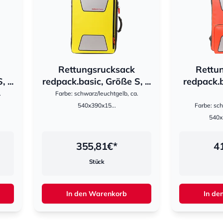
Rettungsrucksack
Rettu
hestomed
hestomed
 ...
redpack.basic, Größe S, ...
redpack.b
.
Farbe: schwarz/leuchtgelb, ca.
540x390x15...
Farbe: sch
540
355,81
€*
4
Stück
In den Warenkorb
In de