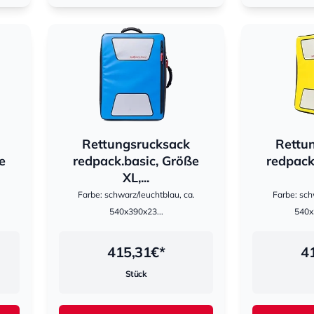
Rettungsrucksack
Rettu
hestomed
hestomed
e
redpack.basic, Größe
redpack
XL,...
Farbe: schwarz/leuchtblau, ca.
Farbe: sch
540x390x23...
540
415,31
€*
4
Stück