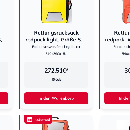
Rettungsrucksack
Rettu
hestomed
hestomed
 ...
redpack.light, Größe S, ...
redpack.li
.
Farbe: schwarz/leuchtgelb, ca.
Farbe: sch
540x390x15...
540
272,51
€*
3
Stück
In den Warenkorb
In de