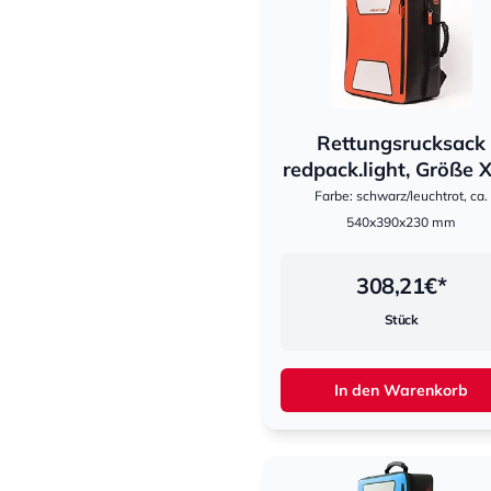
Rettungsrucksack
hestomed
redpack.light, Größe XL
Farbe: schwarz/leuchtrot, ca.
540x390x230 mm
308,21
€*
Stück
In den Warenkorb