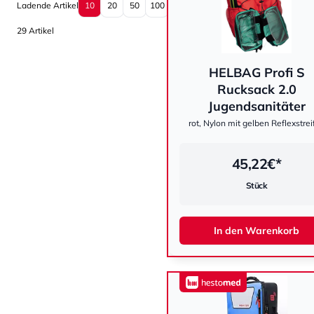
Sortierung
Sortierung
Ladende Artikel
10
20
50
100
29 Artikel
HELBAG Profi S
hestomed
Rucksack 2.0
Jugendsanitäter
rot, Nylon mit gelben Reflexstrei
45,22
€*
Stück
In den Warenkorb