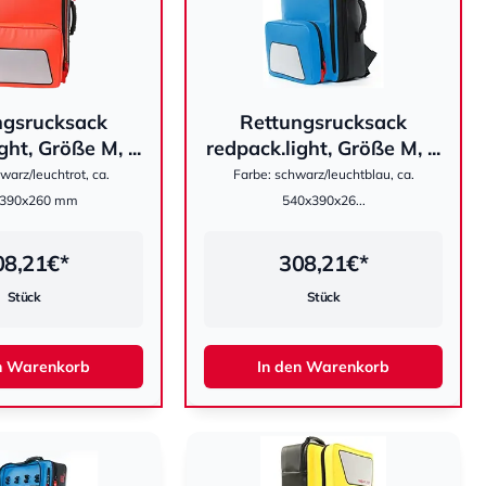
ngsrucksack
Rettungsrucksack
hestomed
ght, Größe M, ...
redpack.light, Größe M, ...
warz/leuchtrot, ca.
Farbe: schwarz/leuchtblau, ca.
x390x260 mm
540x390x26...
08,21
€*
308,21
€*
Stück
Stück
n Warenkorb
In den Warenkorb