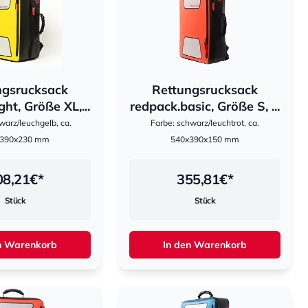
ngsrucksack
Rettungsrucksack
hestomed
ght, Größe XL,...
redpack.basic, Größe S, ...
warz/leuchgelb, ca.
Farbe: schwarz/leuchtrot, ca.
x390x230 mm
540x390x150 mm
08,21
€*
355,81
€*
Stück
Stück
n Warenkorb
In den Warenkorb