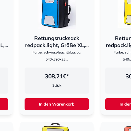
Rettungsrucksack
Rettu
hestomed
hestomed
,...
redpack.light, Größe XL,...
redpack.li
Farbe: schwarz/leuchtblau, ca.
Farbe: sch
540x390x23...
540
308,21
€*
3
Stück
In den Warenkorb
In de