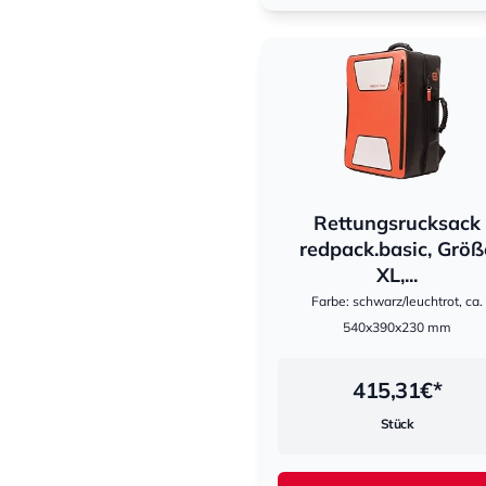
Rettungsrucksack
hestomed
redpack.basic, Größ
XL,...
Farbe: schwarz/leuchtrot, ca.
540x390x230 mm
415,31
€*
Stück