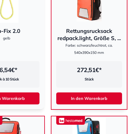
p-Fix 2.0
Rettungsrucksack
hestomed
redpack.light, Größe S, ...
gelb
Farbe: schwarz/leuchtrot, ca.
540x390x150 mm
6,54
€*
272,51
€*
k à 10 Stück
Stück
n Warenkorb
In den Warenkorb