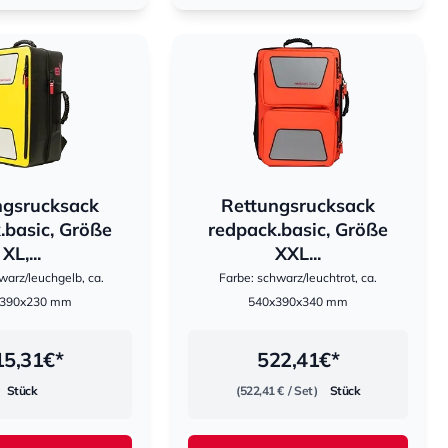
ngsrucksack
Rettungsrucksack
hestomed
.basic, Größe
redpack.basic, Größe
XL,...
XXL...
warz/leuchgelb, ca.
Farbe: schwarz/leuchtrot, ca.
x390x230 mm
540x390x340 mm
15,31
€*
522,41
€*
Stück
(522,41 €
/ Set)
Stück