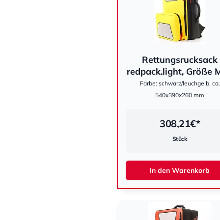
Rettungsrucksack
hestomed
redpack.light, Größe M,
Farbe: schwarz/leuchgelb, ca.
540x390x260 mm
308,21
€*
Stück
In den Warenkorb