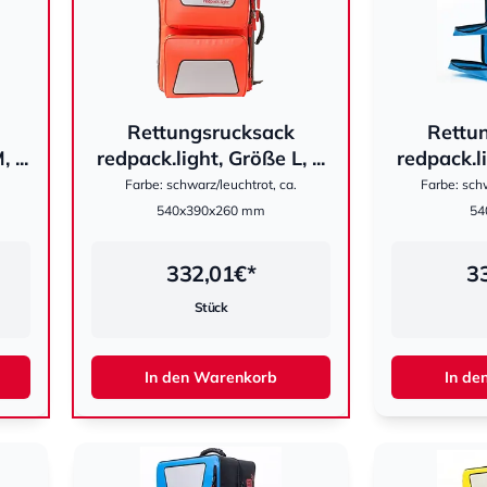
Rettungsrucksack
Rettu
hestomed
hestomed
 ...
redpack.light, Größe L, ...
redpack.li
Farbe: schwarz/leuchtrot, ca.
Farbe: schw
540x390x260 mm
54
332,01
€*
3
Stück
In den Warenkorb
In de