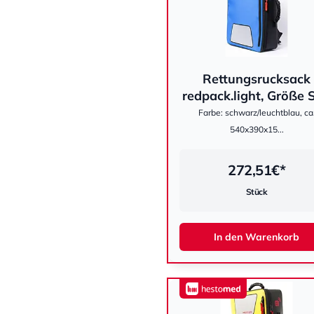
Rettungsrucksack
hestomed
redpack.light, Größe S,
Farbe: schwarz/leuchtblau, ca
540x390x15...
272,51
€*
Stück
In den Warenkorb