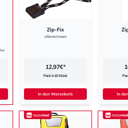
Zip-Fix
Zi
silber/schwarz
fen
12,97
€*
1
Pack à 10 Stück
Pac
In den Warenkorb
In de