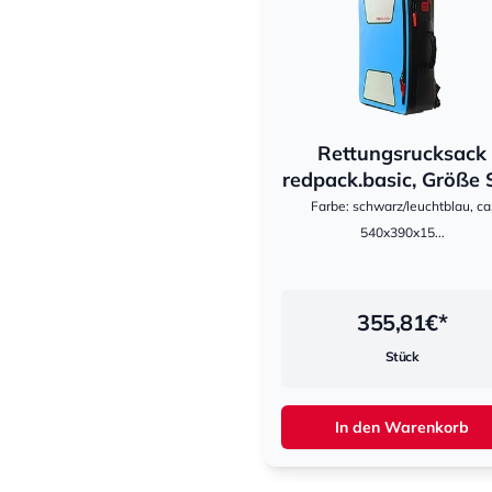
Rettungsrucksack
hestomed
redpack.basic, Größe S,
Farbe: schwarz/leuchtblau, ca
540x390x15...
355,81
€*
Stück
In den Warenkorb