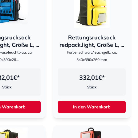
ngsrucksack
Rettungsrucksack
hestomed
ght, Größe L, ...
redpack.light, Größe L, ...
arz/leuchtblau, ca.
Farbe: schwarz/leuchgelb, ca.
0x390x26...
540x390x260 mm
32,01
€*
332,01
€*
Stück
Stück
n Warenkorb
In den Warenkorb