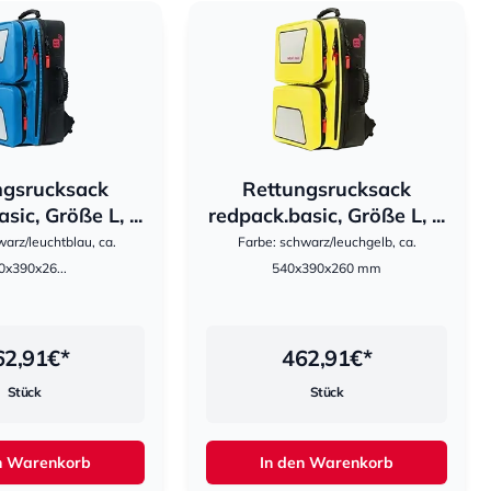
ngsrucksack
Rettungsrucksack
hestomed
sic, Größe L, ...
redpack.basic, Größe L, ...
arz/leuchtblau, ca.
Farbe: schwarz/leuchgelb, ca.
0x390x26...
540x390x260 mm
62,91
€*
462,91
€*
Stück
Stück
n Warenkorb
In den Warenkorb