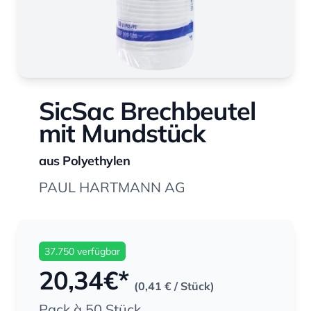
SicSac Brechbeutel
mit Mundstück
aus Polyethylen
PAUL HARTMANN AG
37.750 verfügbar
20,34
€*
(0,41 €
/ Stück)
Pack à 50 Stück