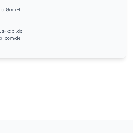
land GmbH
us-kabi.de
bi.com/de