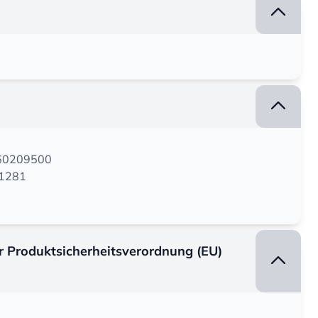
160209500
81281
er Produktsicherheitsverordnung (EU)