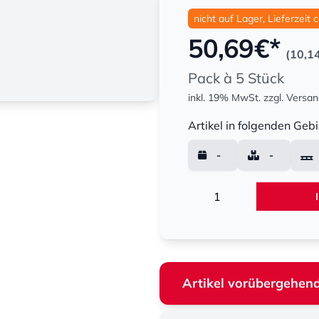
nicht auf Lager, Lieferzeit 
50,69
€*
(10,1
Pack à 5 Stück
inkl. 19% MwSt.
zzgl. Versa
Menge
Artikel in folgenden Gebi
-
-
Menge
Artikel vorübergehend