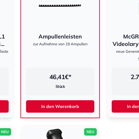
L1
Ampullenleisten
McGR
hestomed
..
Videolary
zur Aufnahme von 19 Ampullen
Taste
neue Generat
46,41
€*
2.
Stück
In den Warenkorb
In de
NEU
NEU