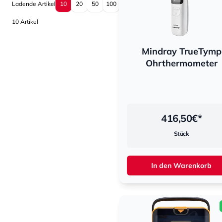
Sortierung
Sortierung
Ladende Artikel
10
20
50
100
10 Artikel
Mindray TrueTymp
Ohrthermometer
416,50
€*
Stück
In den Warenkorb