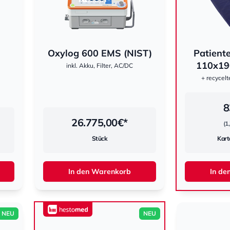
Oxylog 600 EMS (NIST)
Patient
hestomed
110x19
inkl. Akku, Filter, AC/DC
+ recycelt
8
26.775,00
€*
(1
Stück
Kart
In den Warenkorb
In de
NEU
NEU