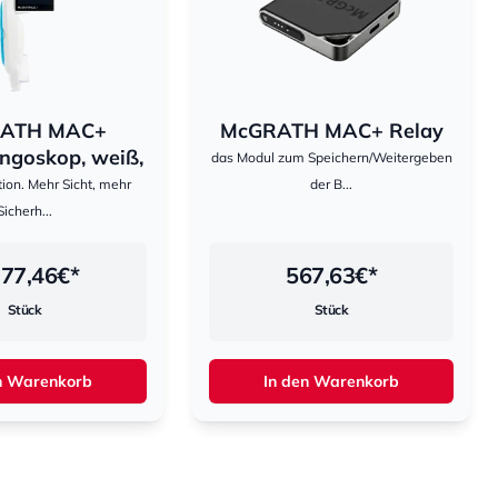
ATH MAC+
McGRATH MAC+ Relay
ngoskop, weiß,
das Modul zum Speichern/Weitergeben
ion. Mehr Sicht, mehr
der B...
Sicherh...
777,46
€*
567,63
€*
Stück
Stück
n Warenkorb
In den Warenkorb