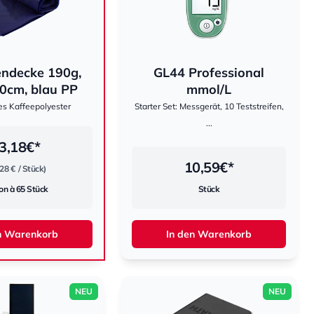
endecke 190g,
GL44 Professional
0cm, blau PP
mmol/L
es Kaffeepolyester
Starter Set: Messgerät, 10 Teststreifen,
...
3,18
€*
10,59
€*
,28 €
/ Stück)
on à 65 Stück
Stück
n Warenkorb
In den Warenkorb
NEU
NEU