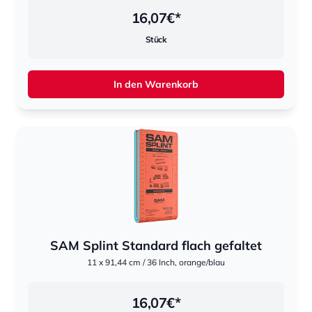
16,07
€*
Stück
In den Warenkorb
SAM Splint Standard flach gefaltet
hestomed
11 x 91,44 cm / 36 Inch, orange/blau
16,07
€*