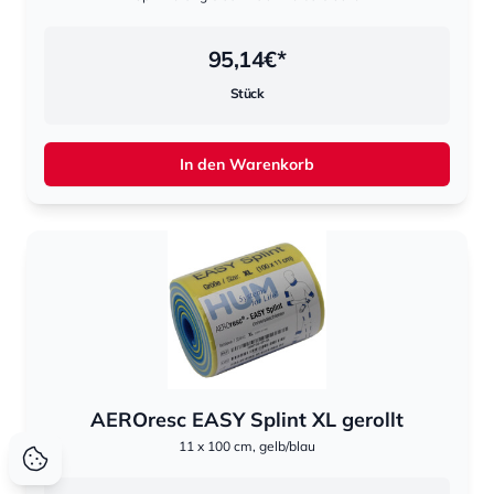
95,14
€*
Stück
In den Warenkorb
AEROresc EASY Splint XL gerollt
11 x 100 cm, gelb/blau