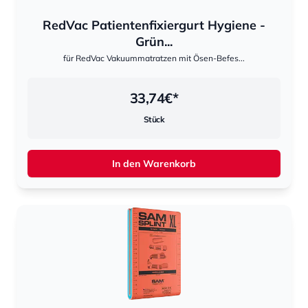
RedVac Patientenfixiergurt Hygiene -
Grün...
für RedVac Vakuummatratzen mit Ösen-Befes...
33,74
€*
Stück
In den Warenkorb