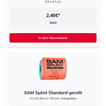
9,5 x 4,7 cm
2,48
€*
Stück
In den Warenkorb
SAM Splint Standard gerollt
11 x 91,44 cm / 36 Inch, orange/blau